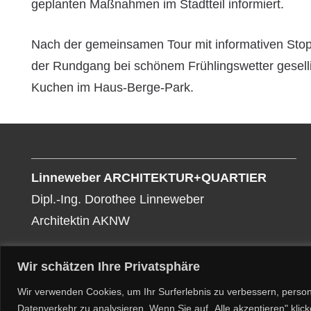
geplanten Maßnahmen im Stadtteil informiert.
Nach der gemeinsamen Tour mit informativen Stopp
der Rundgang bei schönem Frühlingswetter gesell
Kuchen im Haus-Berge-Park.
Linneweber ARCHITEKTUR+QUARTIER
Dipl.-Ing. Dorothee Linneweber
Architektin AKNW
Wir schätzen Ihre Privatsphäre
Copyright 2024, by Dorothee Linneweber
Wir verwenden Cookies, um Ihr Surferlebnis zu verbessern, person
Datenverkehr zu analysieren. Wenn Sie auf „Alle akzeptieren" kli