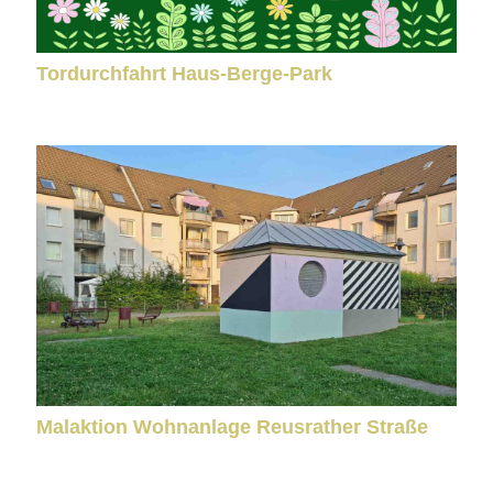
Tordurchfahrt Haus-Berge-Park
Malaktion Wohnanlage Reusrather Straße