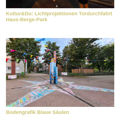
Kultur&Du: Lichtprojektionen Tordurchfahrt
Haus-Berge-Park
Bodengrafik Blaue Säulen