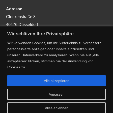
Adresse
Glockenstraße 8
40476 Düsseldorf
Wir schätzen Ihre Privatsphäre
Wir verwenden Cookies, um Ihr Surferlebnis zu verbessern,
Kontakt
personalisierte Anzeigen oder Inhalte einzusetzen und
M 0157/ 39 60 69 75
unseren Datenverkehr zu analysieren. Wenn Sie auf „Alle
info@linneweber-architektur.de
akzeptieren" klicken, stimmen Sie der Anwendung von
Cookies zu.
Copyright 2024, by Dorothee Linneweber
Alle akzeptieren
Impressum
Anpassen
Datenschutzerklärung
Alles ablehnen